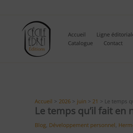
Aller
au
contenu
Accueil
Ligne éditorial
Catalogue
Contact
Accueil
2026
juin
21
Le temps qu’
Le temps qu’il fait en n
Blog
,
Développement personnel
,
Herm