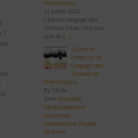
Hermétisme
31 juillet 2026
L’Eau en langage des
r
Oiseaux L’Eau n’est pas
r ?
que de
[…]
emps
Quatorze
livres sur le
Langage des
tout
Oiseaux et
l’Hermétique…
t
By Cécile
st
Dans
Actualité
,
Développement
personnel
,
Hermétisme
,
Projets
de livres