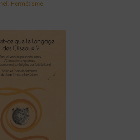
nel
,
Hermétisme