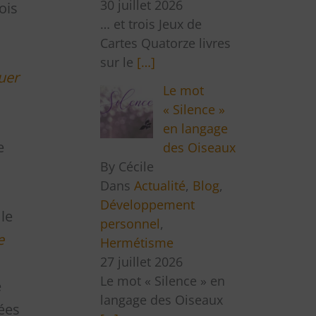
30 juillet 2026
ois
… et trois Jeux de
Cartes Quatorze livres
sur le
[…]
uer
Le mot
« Silence »
en langage
e
des Oiseaux
By Cécile
Dans
Actualité
,
Blog
,
Développement
le
personnel
,
e
Hermétisme
27 juillet 2026
Le mot « Silence » en
e
langage des Oiseaux
iées