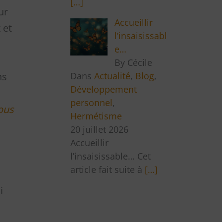
[…]
ur
Accueillir
 et
l’insaisissabl
e…
By Cécile
Dans
Actualité
,
Blog
,
ns
Développement
personnel
,
nous
Hermétisme
20 juillet 2026
Accueillir
l’insaisissable… Cet
article fait suite à
[…]
i