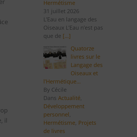
er
Hermétisme
31 juillet 2026
L’Eau en langage des
âce
Oiseaux L’Eau n’est pas
que de
[…]
Quatorze
livres sur le
Langage des
Oiseaux et
l’Hermétique…
By Cécile
Dans
Actualité
,
Développement
rop
personnel
,
 il
Hermétisme
,
Projets
de livres