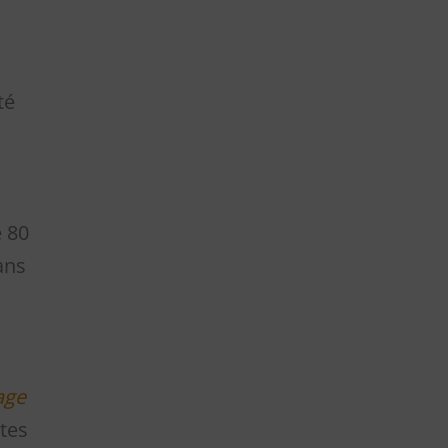
té
e 80
ans
age
rtes