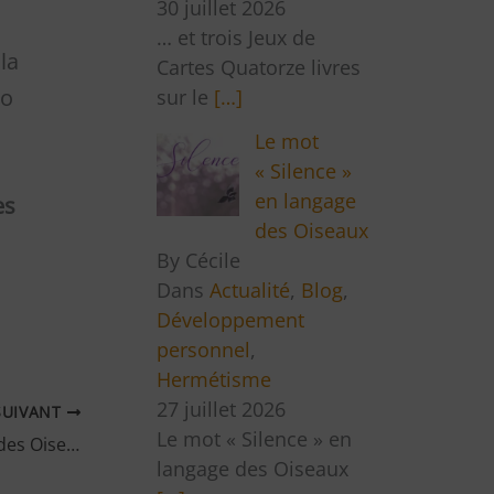
30 juillet 2026
… et trois Jeux de
la
Cartes Quatorze livres
ro
sur le
[…]
Le mot
« Silence »
en langage
es
des Oiseaux
By Cécile
Dans
Actualité
,
Blog
,
Développement
personnel
,
Hermétisme
27 juillet 2026
SUIVANT
Le mot « Silence » en
« Un pas après l’autre » et langage des Oiseaux
langage des Oiseaux