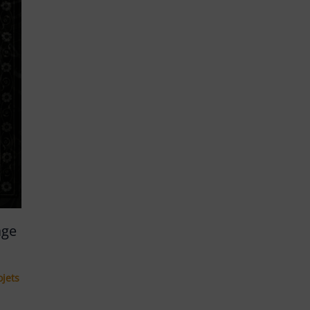
age
ojets