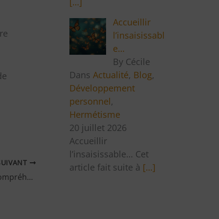
[…]
Accueillir
re
l’insaisissabl
e…
By Cécile
Dans
Actualité
,
Blog
,
de
Développement
personnel
,
Hermétisme
20 juillet 2026
Accueillir
l’insaisissable… Cet
SUIVANT
article fait suite à
[…]
L’Hermétique du Réel : une autre compréhension du Réel