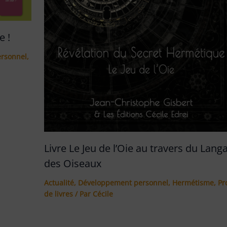
e !
rsonnel
,
Livre Le Jeu de l’Oie au travers du Lang
des Oiseaux
Actualité
,
Développement personnel
,
Hermétisme
,
Pr
de livres
/ Par
Cécile