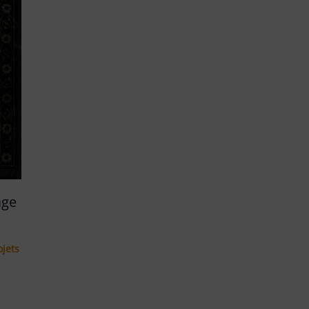
age
ojets