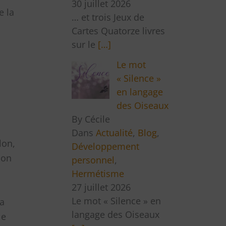
30 juillet 2026
e la
… et trois Jeux de
Cartes Quatorze livres
sur le
[…]
Le mot
« Silence »
en langage
des Oiseaux
By Cécile
Dans
Actualité
,
Blog
,
lon,
Développement
ion
personnel
,
Hermétisme
27 juillet 2026
Le mot « Silence » en
la
langage des Oiseaux
le