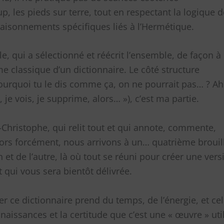
, les pieds sur terre, tout en respectant la logique d
 raisonnements spécifiques liés à l’Hermétique.
e, qui a sélectionné et réécrit l’ensemble, de façon à
me classique d’un dictionnaire. Le côté structure
 pourquoi tu le dis comme ça, on ne pourrait pas… ? Ah
 je vois, je supprime, alors… »), c’est ma partie.
n-Christophe, qui relit tout et qui annote, commente,
ors forcément, nous arrivons à un… quatrième brouil
n et de l’autre, là où tout se réuni pour créer une vers
 qui vous sera bientôt délivrée.
er ce dictionnaire prend du temps, de l’énergie, et ce
aissances et la certitude que c’est une « œuvre » uti