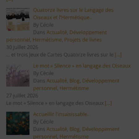
Quatorze livres sur le Langage des
Oiseaux et l’Hermétique…
By Cécile
Dans
Actualité
,
Développement
personnel
,
Hermétisme
,
Projets de livres
30 juillet 2026
… et trois Jeux de Cartes Quatorze livres sur le
[…]
Le mot « Silence » en langage des Oiseaux
By Cécile
Dans
Actualité
,
Blog
,
Développement
personnel
,
Hermétisme
27 juillet 2026
Le mot « Silence » en langage des Oiseaux
[…]
Accueillir l’insaisissable…
By Cécile
Dans
Actualité
,
Blog
,
Développement
personnel
,
Hermétisme