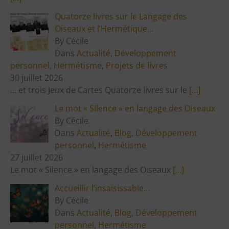
Quatorze livres sur le Langage des
Oiseaux et l’Hermétique…
By Cécile
Dans
Actualité
,
Développement
personnel
,
Hermétisme
,
Projets de livres
30 juillet 2026
… et trois Jeux de Cartes Quatorze livres sur le
[…]
Le mot « Silence » en langage des Oiseaux
By Cécile
Dans
Actualité
,
Blog
,
Développement
personnel
,
Hermétisme
27 juillet 2026
Le mot « Silence » en langage des Oiseaux
[…]
Accueillir l’insaisissable…
By Cécile
Dans
Actualité
,
Blog
,
Développement
personnel
,
Hermétisme