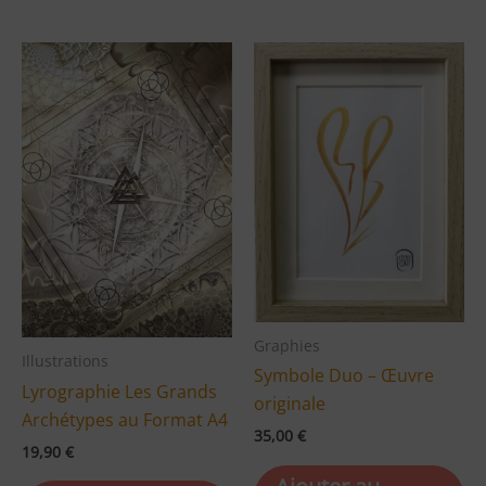
Graphies
Illustrations
Symbole Duo – Œuvre
Lyrographie Les Grands
originale
Archétypes au Format A4
35,00
€
19,90
€