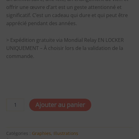
offrir une œuvre d’art est un geste attentionné et
significatif. C’est un cadeau qui dure et qui peut être
apprécié pendant des années.
> Expédition gratuite via Mondial Relay EN LOCKER
UNIQUEMENT – À choisir lors de la validation de la
commande.
quantité
Ajouter au panier
de
Symbole
Magie
-
Reproduction
Catégories :
Graphies
,
Illustrations
imprimée