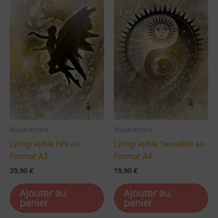
Illustrations
Illustrations
Lyrographie Fée au
Lyrographie Sexualité au
Format A3
Format A4
29,90
€
19,90
€
Ajouter au
Ajouter au
panier
panier