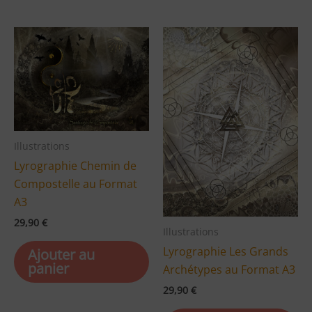
Illustrations
Lyrographie Chemin de
Compostelle au Format
A3
29,90
€
Illustrations
Lyrographie Les Grands
Ajouter au
panier
Archétypes au Format A3
29,90
€