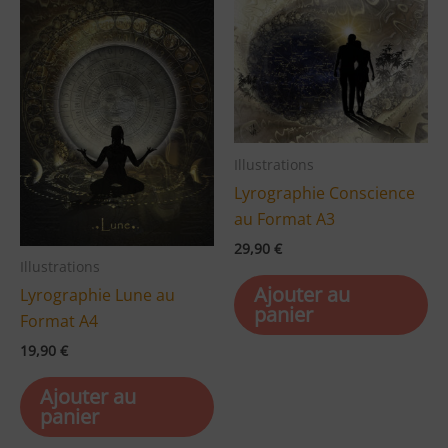
Illustrations
Lyrographie Conscience
au Format A3
29,90
€
Illustrations
Ajouter au
Lyrographie Lune au
panier
Format A4
19,90
€
Ajouter au
panier