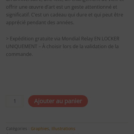
offrir une œuvre d’art est un geste attentionné et
significatif. C’est un cadeau qui dure et qui peut être
apprécié pendant des années.
> Expédition gratuite via Mondial Relay EN LOCKER
UNIQUEMENT – À choisir lors de la validation de la
commande.
quantité
Ajouter au panier
de
Symbole
Ardeur
-
Reproduction
Catégories :
Graphies
,
Illustrations
imprimée