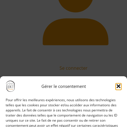
Se connecter
Gérer le consentement
Pour offrir les meilleures expériences, nous utilisons des technologies
Politique de confidentialité
telles que les cookies pour stocker et/ou accéder aux informations des
Mentions légales
appareils. Le fait de consentir à ces technologies nous permettra de
traiter des données telles que le comportement de navigation ou les ID
CGV
uniques sur ce site. Le fait de ne pas consentir ou de retirer son
CGU
consentement peut avoir un effet négatif sur certaines caractéristiques